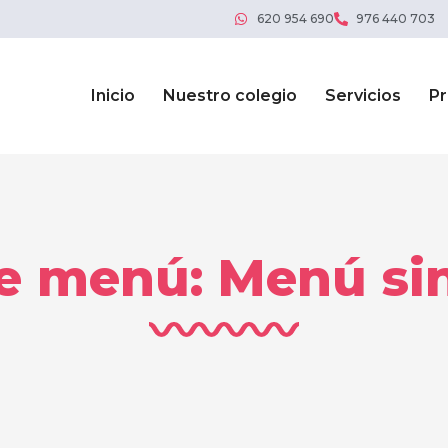
620 954 690
976 440 703
Inicio
Nuestro colegio
Servicios
P
e menú: Menú si