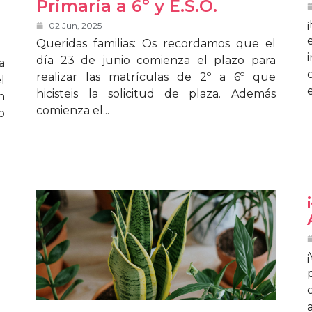
Primaria a 6º y E.S.O.
02 Jun, 2025
Queridas familias: Os recordamos que el
día 23 de junio comienza el plazo para
a
realizar las matrículas de 2º a 6º que
l
e
hicisteis la solicitud de plaza. Además
n
comienza el...
o