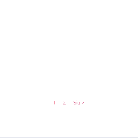
1
2
Sig.>