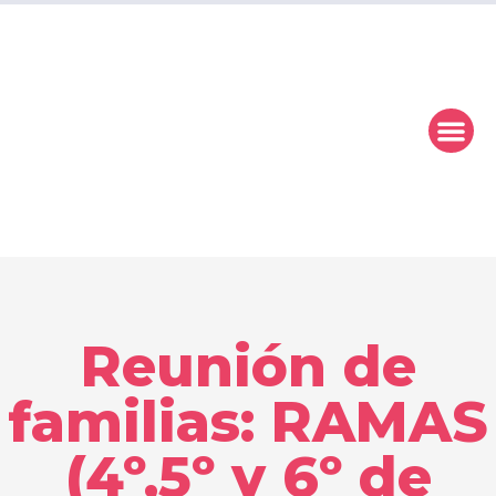
Nu
Reunión de
familias: RAMAS
(4º,5º y 6º de