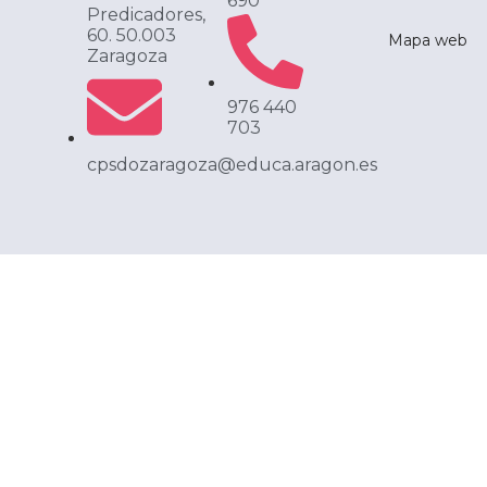
690
Predicadores,
60. 50.003
Mapa web
Zaragoza
976 440
703
cpsdozaragoza@educa.aragon.es